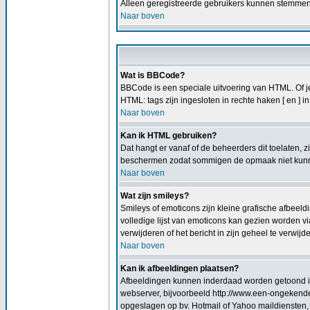
Alleen geregistreerde gebruikers kunnen stemmen i
Naar boven
Wat is BBCode?
BBCode is een speciale uitvoering van HTML. Of je 
HTML: tags zijn ingesloten in rechte haken [ en ] 
Naar boven
Kan ik HTML gebruiken?
Dat hangt er vanaf of de beheerders dit toelaten, 
beschermen zodat sommigen de opmaak niet kunnen
Naar boven
Wat zijn smileys?
Smileys of emoticons zijn kleine grafische afbeeld
volledige lijst van emoticons kan gezien worden vi
verwijderen of het bericht in zijn geheel te verwijd
Naar boven
Kan ik afbeeldingen plaatsen?
Afbeeldingen kunnen inderdaad worden getoond in j
webserver, bijvoorbeeld http://www.een-ongekende-p
opgeslagen op bv. Hotmail of Yahoo maildiensten, 