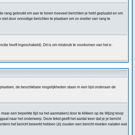
dt de rang gebruikt om aan te tonen hoeveel berichten je hebt geplaatst en om
niet door onnodige berichten te plaatsen om zo sneller van rang te
ctie heeft ingeschakeld). Dit is om misbruik te voorkomen van het e-
plaatsen, de beschikbare mogelijkheden staan in een lijst onderaan de
s maar een beperkte tijd na het aanmaken) door te klikken op de
Wijzig
knop
ggaat naar het onderwerp. Deze tekst geeft het aantal keer dat je je bericht
eerders het bericht bewerkt hebben (zij zouden een bericht moeten nalaten wat