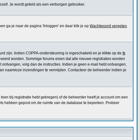
jezelf. Je wordt geteld als een verborgen gebruiker.
ga je naar de pagina 'Inloggen' en daar klik je op
Wachtwoord vergeten
.
urd zijn. Indien COPPA-ondersteuning is ingeschakeld en je klikte op de
Ik
eactiveerd worden. Sommige forums eisen dat alle nieuwe registraties worden
ebt ontvangen, volg dan de instructies. Indien je geen e-mail hebt ontvangen,
 van naamloze inzendingen te vermijden. Contacteer de beheerder indien je
toen bij registratie hebt gekregen) of de beheerder heeft je account om een
niets hebben gepost om de ruimte van de database te beperken. Probeer