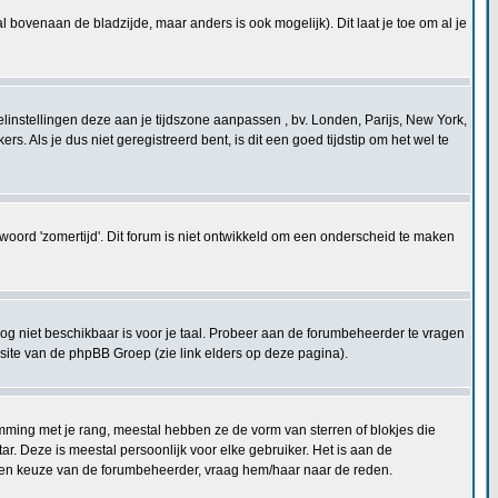
l bovenaan de bladzijde, maar anders is ook mogelijk). Dit laat je toe om al je
ofielinstellingen deze aan je tijdszone aanpassen , bv. Londen, Parijs, New York,
 Als je dus niet geregistreerd bent, is dit een goed tijdstip om het wel te
ntwoord 'zomertijd'. Dit forum is niet ontwikkeld om een onderscheid te maken
og niet beschikbaar is voor je taal. Probeer aan de forumbeheerder te vragen
bsite van de phpBB Groep (zie link elders op deze pagina).
mming met je rang, meestal hebben ze de vorm van sterren of blokjes die
r. Deze is meestal persoonlijk voor elke gebruiker. Het is aan de
t een keuze van de forumbeheerder, vraag hem/haar naar de reden.