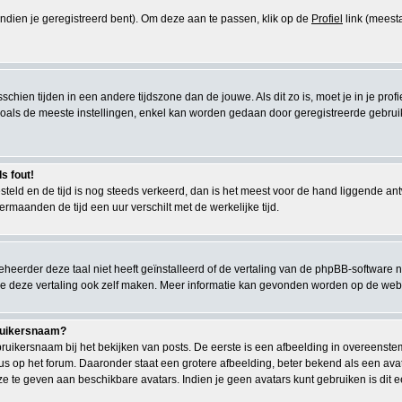
(indien je geregistreerd bent). Om deze aan te passen, klik op de
Profiel
link (meesta
misschien tijden in een andere tijdszone dan de jouwe. Als dit zo is, moet je in je pr
als de meeste instellingen, enkel kan worden gedaan door geregistreerde gebruikers.
s fout!
gesteld en de tijd is nog steeds verkeerd, dan is het meest voor de hand liggende a
ermaanden de tijd een uur verschilt met de werkelijke tijd.
eerder deze taal niet heeft geïnstalleerd of de vertaling van de phpBB-software n
kun je deze vertaling ook zelf maken. Meer informatie kan gevonden worden op de we
bruikersnaam?
uikersnaam bij het bekijken van posts. De eerste is een afbeelding in overeenste
s op het forum. Daaronder staat een grotere afbeelding, beter bekend als een avata
ze te geven aan beschikbare avatars. Indien je geen avatars kunt gebruiken is di