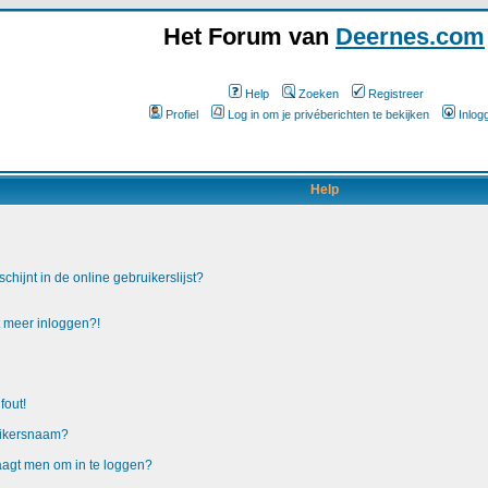
Het Forum van
Deernes.com
Help
Zoeken
Registreer
Profiel
Log in om je privéberichten te bekijken
Inlog
Help
hijnt in de online gebruikerslijst?
t meer inloggen?!
fout!
uikersnaam?
raagt men om in te loggen?