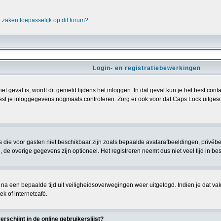
e zaken toepasselijk op dit forum?
Login- en registratiebewerkingen
het geval is, wordt dit gemeld tijdens het inloggen. In dat geval kun je het best c
est je inloggegevens nogmaals controleren. Zorg er ook voor dat Caps Lock uitgescha
es die voor gasten niet beschikbaar zijn zoals bepaalde avatarafbeeldingen, privé
 de overige gegevens zijn optioneel. Het registreren neemt dus niet veel tijd in bes
 na een bepaalde tijd uit veiligheidsoverwegingen weer uitgelogd. Indien je dat vakje
ek of internetcafé.
schijnt in de online gebruikerslijst?