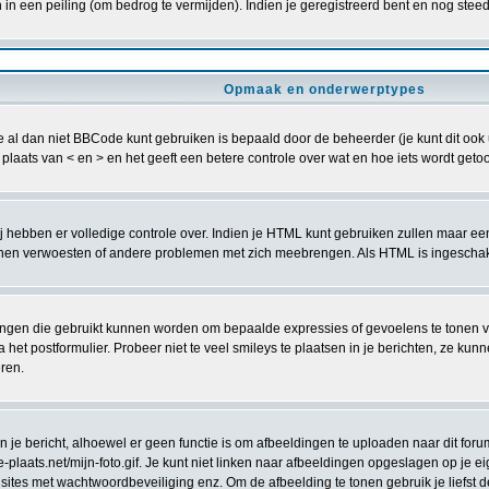
n een peiling (om bedrog te vermijden). Indien je geregistreerd bent en nog steed
Opmaak en onderwerptypes
al dan niet BBCode kunt gebruiken is bepaald door de beheerder (je kunt dit ook uit
in plaats van < en > en het geeft een betere controle over wat en hoe iets wordt g
zij hebben er volledige controle over. Indien je HTML kunt gebruiken zullen maar ee
 verwoesten of andere problemen met zich meebrengen. Als HTML is ingeschakeld
ingen die gebruikt kunnen worden om bepaalde expressies of gevoelens te tonen volg
a het postformulier. Probeer niet te veel smileys te plaatsen in je berichten, ze 
eren.
e bericht, alhoewel er geen functie is om afbeeldingen te uploaden naar dit forum
laats.net/mijn-foto.gif. Je kunt niet linken naar afbeeldingen opgeslagen op je eig
sites met wachtwoordbeveiliging enz. Om de afbeelding te tonen gebruik je liefst d