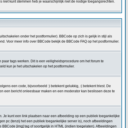
s niet kunt stemmen heb je waarschijnlijk niet de nodige toegangsrechten.
schakelen onder het postformulier). BBCode op zich is gelijk in stijl als
etoond. Voor meer info over BBCode bekijk de BBCode FAQ op het postformulier.
n paar tags werken. Dit is een veiligheidsprocedure om het forum te
 kun je het uitschakelen op het postformulier.
ens een code, bijvoorbeeld :) betekent gelukkig, :( betekent triest. De
kunnen een bericht onleesbaar maken en een moderator kan beslissen deze te
. Je kunt een link plaatsen naar een afbeelding op een publiek toegankelijke
en pc (tenzij het een publiek toegankelijke server is), noch afbeeldingen
e BBCode [img] tag of soortgelijk in HTML (indien toegelaten). Afbeeldingen