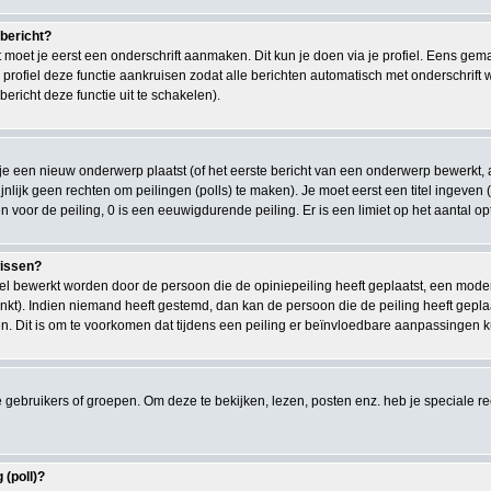
 bericht?
moet je eerst een onderschrift aanmaken. Dit kun je doen via je profiel. Eens gem
e profiel deze functie aankruisen zodat alle berichten automatisch met onderschrift
bericht deze functie uit te schakelen).
e een nieuw onderwerp plaatst (of het eerste bericht van een onderwerp bewerkt, a
chijnlijk geen rechten om peilingen (polls) te maken). Je moet eerst een titel ingeven
len voor de peiling, 0 is een eeuwigdurende peiling. Er is een limiet op het aantal o
wissen?
kel bewerkt worden door de persoon die de opiniepeiling heeft geplaatst, een moder
gelinkt). Indien niemand heeft gestemd, dan kan de persoon die de peiling heeft ge
. Dit is om te voorkomen dat tijdens een peiling er beïnvloedbare aanpassingen 
ebruikers of groepen. Om deze te bekijken, lezen, posten enz. heb je speciale 
 (poll)?