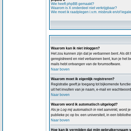
Wie heeft phpBB gemaakt?
Waarom is X onderdeel niet verkrijgbaar?
Wie moet ik raadplegen i.v.m. misbruik en/of legal
Waarom kan ik niet inloggen?
Het zou kunnen zijn dat je verbannen bent. Als dit 
geregistreerd en niet verbannen bent, kun je het b
mails hebt ontvangen van de forumsoftware.
Naar boven
Waarom moet ik eigenlijk registreren?
Registratie geeft je toegang tot bijkomende functi
uit het invullen van je naam, e-mail en wachtwoord,
Naar boven
Waarom word ik automatisch uitgelogd?
Als je
Log mij automatisch in
niet aanvinkt, word je
publieke pc op bv. een universiteit, in een bibliothe
Naar boven
Hoe kan ik vermijden dat mijn gebruikersnaam ver