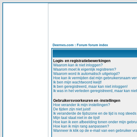
Deernes.com : Forum forum index
Login- en registratiebewerkingen
Waarom kan ik niet inloggen?
Waarom moet ik eigenlijk registreren?
Waarom word ik automatisch uitgelogd?
Hoe kan ik vermijden dat mijn gebruikersnaam versc
Ik ben mijn wachtwoord kwijt!
Ik ben geregistreerd, maar kan niet inloggen!
Ik was in het verleden geregistreerd, maar kan nie
Gebruikersvoorkeuren en -instellingen
Hoe verander ik mijn instellingen?
De tijden zijn niet juist!
Ik veranderde de tijdszone en de tijd is nog steeds 
Mijn taal staat niet in de lijst!
Hoe kan ik een afbeelding tonen onder mijn gebr
Hoe kan ik mijn rang aanpassen?
Wanneer ik klik op de e-mail van een gebruiker v