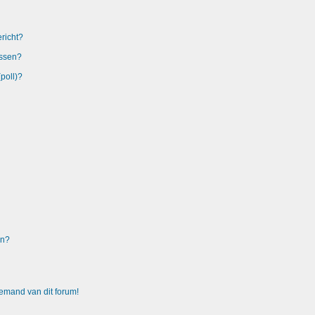
richt?
issen?
poll)?
en?
emand van dit forum!