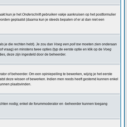
aakt kun je het
Onderschrift gebruiken
vakje aankruisen op het postformulier
 worden geplaatst (daarna kun je steeds bepalen of er al dan niet een
ls je die rechten hebt). Je zou dan
Voeg een poll toe
moeten zien onderaan
 (of vraag) en minstens twee opties (typ de eerste optie en klik op de
Voeg
pties, deze zijn ingesteld door de beheerder.
ator of beheerder. Om een opiniepeiling te bewerken, wijzig je het eerste
plaatst deze wissen of bewerken. Indien men reeds heeft gestemd kunnen enkel
kunnen plaatsvinden.
rechten nodig; enkel de forummoderator en -beheerder kunnen toegang