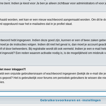
line bent
. Indien je kiest voor
Ja
ben je alleen zichtbaar voor administrators of voor 
ald worden, wel kan er een nieuw wachtwoord aangemaakt worden. Om dit te doen 
 opgestuurd naar het e-mailadres dat in je profiel staat.
achtwoord hebt ingegeven. Indien deze goed zijn, kunnen er een of twee zaken gebe
n moet je de instructies volgen. Indien dit niet het geval is, dan moet je account g
lf of door beheerders. Bij registratie wordt dit ook vermeld. Indien je een e-mail h
bt ingevuld? Een reden waarom activatie nodig is, is de mogelijkheid om misbruik
niet meer inloggen?!
ebt een onjuiste gebruikersnaam of wachtwoord ingegeven (bekijk de e-mail die je 
ts gepost? Het is gebruikelijk voor forums om periodiek gebruikers te wissen die 
ies.
Gebruikersvoorkeuren en -instellingen