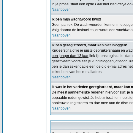
In je profiel staat een optie
Laat niet zien dat je on
Naar boven
Ik ben mijn wachtwoord kwijt!
Geen paniek! De wachtwoorden kunnen niet opgeha
Volg daarna de instructies; er wordt een wachtwoord
Naar boven
Ik ben geregistreerd, maar kan niet inloggen!
Kijk eerst na of je je juiste gebruikersnaam en w
ben jonger dan 13 jaar
link tijdens registratie, da
geactiveerd vooraleer je kunt inloggen, of door uze
ben je dan zeker dat je een geldig e-mailadres he
zeker bent van het e-mailadres.
Naar boven
Ik was in het verleden geregistreerd, maar kan 
De meest aannemelijke redenen hiervoor zijn: je h
bepaalde reden gewist. Je hebt misschien nooit ie
opnieuw te registreren en doe mee aan de discuss
Naar boven