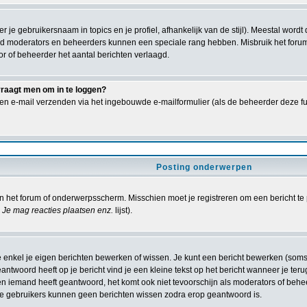
er je gebruikersnaam in topics en je profiel, afhankelijk van de stijl). Meestal wor
ld moderators en beheerders kunnen een speciale rang hebben. Misbruik het forum 
or of beheerder het aantal berichten verlaagd.
vraagt men om in te loggen?
en e-mail verzenden via het ingebouwde e-mailformulier (als de beheerder deze fun
Posting onderwerpen
 het forum of onderwerpsscherm. Misschien moet je registreren om een bericht te 
Je mag reacties plaatsen enz.
lijst).
e enkel je eigen berichten bewerken of wissen. Je kunt een bericht bewerken (som
antwoord heeft op je bericht vind je een kleine tekst op het bericht wanneer je teru
ien iemand heeft geantwoord, het komt ook niet tevoorschijn als moderators of beh
 gebruikers kunnen geen berichten wissen zodra erop geantwoord is.