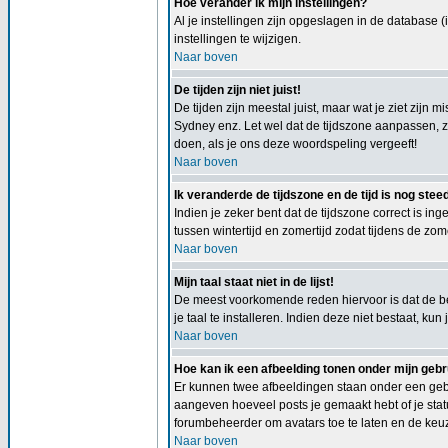
Hoe verander ik mijn instellingen?
Al je instellingen zijn opgeslagen in de database 
instellingen te wijzigen.
Naar boven
De tijden zijn niet juist!
De tijden zijn meestal juist, maar wat je ziet zijn 
Sydney enz. Let wel dat de tijdszone aanpassen, zo
doen, als je ons deze woordspeling vergeeft!
Naar boven
Ik veranderde de tijdszone en de tijd is nog steed
Indien je zeker bent dat de tijdszone correct is in
tussen wintertijd en zomertijd zodat tijdens de zom
Naar boven
Mijn taal staat niet in de lijst!
De meest voorkomende reden hiervoor is dat de beh
je taal te installeren. Indien deze niet bestaat, 
Naar boven
Hoe kan ik een afbeelding tonen onder mijn ge
Er kunnen twee afbeeldingen staan onder een gebr
aangeven hoeveel posts je gemaakt hebt of je statu
forumbeheerder om avatars toe te laten en de keu
Naar boven