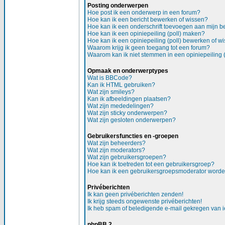
Posting onderwerpen
Hoe post ik een onderwerp in een forum?
Hoe kan ik een bericht bewerken of wissen?
Hoe kan ik een onderschrift toevoegen aan mijn be
Hoe kan ik een opiniepeiling (poll) maken?
Hoe kan ik een opiniepeiling (poll) bewerken of w
Waarom krijg ik geen toegang tot een forum?
Waarom kan ik niet stemmen in een opiniepeiling (
Opmaak en onderwerptypes
Wat is BBCode?
Kan ik HTML gebruiken?
Wat zijn smileys?
Kan ik afbeeldingen plaatsen?
Wat zijn mededelingen?
Wat zijn sticky onderwerpen?
Wat zijn gesloten onderwerpen?
Gebruikersfuncties en -groepen
Wat zijn beheerders?
Wat zijn moderators?
Wat zijn gebruikersgroepen?
Hoe kan ik toetreden tot een gebruikersgroep?
Hoe kan ik een gebruikersgroepsmoderator word
Privéberichten
Ik kan geen privéberichten zenden!
Ik krijg steeds ongewenste privéberichten!
Ik heb spam of beledigende e-mail gekregen van i
phpBB 2