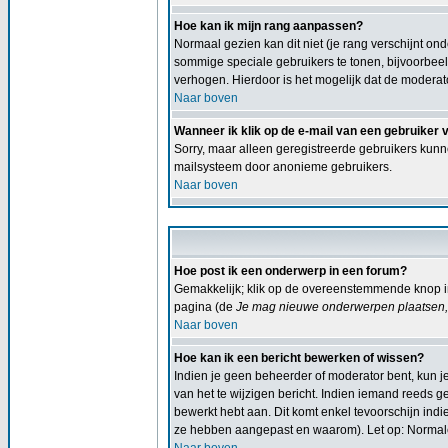
Hoe kan ik mijn rang aanpassen?
Normaal gezien kan dit niet (je rang verschijnt ond
sommige speciale gebruikers te tonen, bijvoorbee
verhogen. Hierdoor is het mogelijk dat de moderat
Naar boven
Wanneer ik klik op de e-mail van een gebruiker 
Sorry, maar alleen geregistreerde gebruikers kunn
mailsysteem door anonieme gebruikers.
Naar boven
Hoe post ik een onderwerp in een forum?
Gemakkelijk; klik op de overeenstemmende knop in
pagina (de
Je mag nieuwe onderwerpen plaatsen, 
Naar boven
Hoe kan ik een bericht bewerken of wissen?
Indien je geen beheerder of moderator bent, kun j
van het te wijzigen bericht. Indien iemand reeds ge
bewerkt hebt aan. Dit komt enkel tevoorschijn ind
ze hebben aangepast en waarom). Let op: Normale