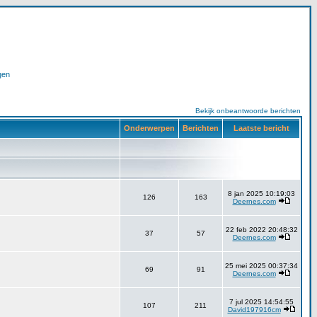
gen
Bekijk onbeantwoorde berichten
Onderwerpen
Berichten
Laatste bericht
8 jan 2025 10:19:03
126
163
Deernes.com
22 feb 2022 20:48:32
37
57
Deernes.com
25 mei 2025 00:37:34
69
91
Deernes.com
7 jul 2025 14:54:55
107
211
David197916cm