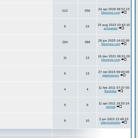
24 apr 2026 09:52:15
212
556
Deernes.com
15 aug 2023 10:42:10
6
23
schaatser
26 jun 2025 14:02:36
264
386
Deernes.com
16 dec 2021 06:31:26
11
13
Deernes.com
27 mrt 2015 09:00:06
6
13
misterseven
11 feb 2011 07:37:50
4
4
Bashirke
11 apr 2011 16:53:24
5
9
michiel
2 jun 2023 12:49:23
6
10
vttechsolution