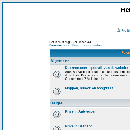
He
Profiel
Het is nu 9 aug 2026 10:45:43
Deernes.com : Forum forum index
For
Algemeen
Deernes.com - gebruik van de website
Alles wat verband houdt met Deernes.com: krit
de website Deernes.com en het forum kan je h
Opmerkingen? Meld het hier!
Moppen, humor, en toogpraat
België
Privé in Antwerpen
Privé in Brabant