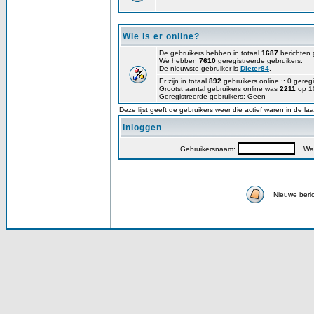
Wie is er online?
De gebruikers hebben in totaal
1687
berichten 
We hebben
7610
geregistreerde gebruikers.
De nieuwste gebruiker is
Dieter84
.
Er zijn in totaal
892
gebruikers online :: 0 gere
Grootst aantal gebruikers online was
2211
op 10
Geregistreerde gebruikers: Geen
Deze lijst geeft de gebruikers weer die actief waren in de la
Inloggen
Gebruikersnaam:
Wac
Nieuwe beri