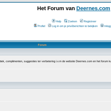
Het Forum van
Deernes.com
Help
Zoeken
Registreer
Profiel
Log in om je privéberichten te bekijken
Inlog
Forum
iek, complimenten, suggesties ter verbetering i.v.m de website Deernes.com en het forum ka