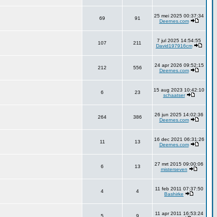
25 mei 2025 00:37:34
69
91
Deernes.com
7 jul 2025 14:54:55
107
211
David197916cm
24 apr 2026 09:52:15
212
556
Deernes.com
15 aug 2023 10:42:10
6
23
schaatser
26 jun 2025 14:02:36
264
386
Deernes.com
16 dec 2021 06:31:26
11
13
Deernes.com
27 mrt 2015 09:00:06
6
13
misterseven
11 feb 2011 07:37:50
4
4
Bashirke
11 apr 2011 16:53:24
5
9