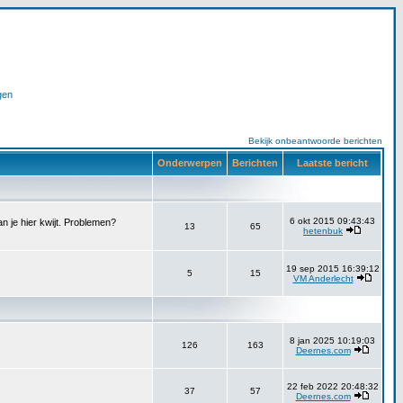
gen
Bekijk onbeantwoorde berichten
Onderwerpen
Berichten
Laatste bericht
6 okt 2015 09:43:43
n je hier kwijt. Problemen?
13
65
hetenbuk
19 sep 2015 16:39:12
5
15
VM Anderlecht
8 jan 2025 10:19:03
126
163
Deernes.com
22 feb 2022 20:48:32
37
57
Deernes.com