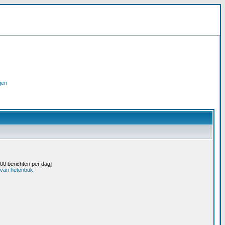
gen
.00 berichten per dag]
n van hetenbuk