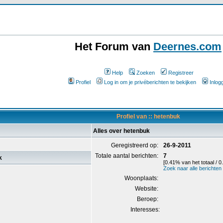
Het Forum van
Deernes.com
Help
Zoeken
Registreer
Profiel
Log in om je privéberichten te bekijken
Inlog
Profiel van :: hetenbuk
Alles over hetenbuk
Geregistreerd op:
26-9-2011
Totale aantal berichten:
7
k
[0.41% van het totaal / 0
Zoek naar alle berichte
Woonplaats:
Website:
Beroep:
Interesses: