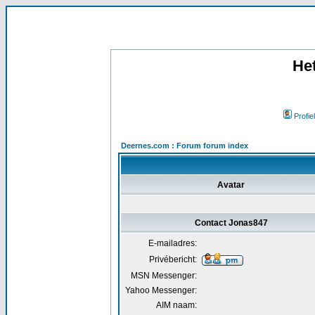
He
Profiel
Deernes.com : Forum forum index
Avatar
Contact Jonas847
E-mailadres:
Privébericht:
MSN Messenger:
Yahoo Messenger:
AIM naam: