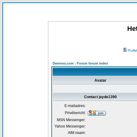
He
Profiel
Deernes.com : Forum forum index
Avatar
Contact jayde1390
E-mailadres:
Privébericht:
MSN Messenger:
Yahoo Messenger:
AIM naam: