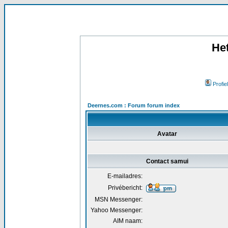
He
Profiel
Deernes.com : Forum forum index
Avatar
Contact samui
E-mailadres:
Privébericht:
MSN Messenger:
Yahoo Messenger:
AIM naam: