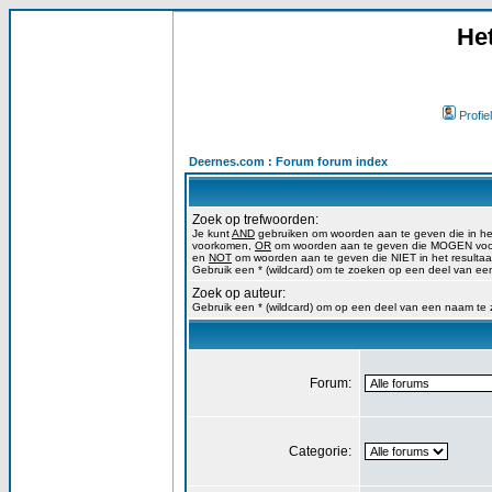
He
Profiel
Deernes.com : Forum forum index
Zoek op trefwoorden:
Je kunt
AND
gebruiken om woorden aan te geven die in h
voorkomen,
OR
om woorden aan te geven die MOGEN voork
en
NOT
om woorden aan te geven die NIET in het resulta
Gebruik een * (wildcard) om te zoeken op een deel van ee
Zoek op auteur:
Gebruik een * (wildcard) om op een deel van een naam te
Forum:
Categorie: