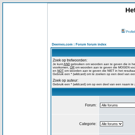
He
Profiel
Deernes.com : Forum forum index
Zoek op trefwoorden:
Je kunt
AND
gebruiken om woorden aan te geven die in h
voorkomen,
OR
om woorden aan te geven die MOGEN voork
en
NOT
om woorden aan te geven die NIET in het resulta
Gebruik een * (wildcard) om te zoeken op een deel van ee
Zoek op auteur:
Gebruik een * (wildcard) om op een deel van een naam te
Forum:
Categorie: