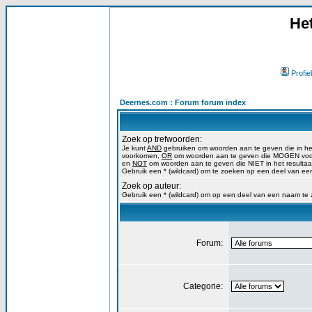
He
Profiel
Deernes.com : Forum forum index
Zoek op trefwoorden:
Je kunt
AND
gebruiken om woorden aan te geven die in h
voorkomen,
OR
om woorden aan te geven die MOGEN voork
en
NOT
om woorden aan te geven die NIET in het resulta
Gebruik een * (wildcard) om te zoeken op een deel van ee
Zoek op auteur:
Gebruik een * (wildcard) om op een deel van een naam te
Forum:
Categorie: