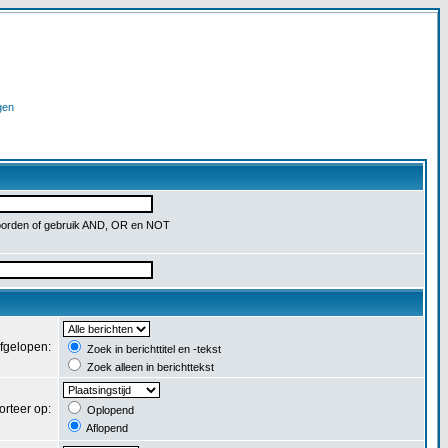
gen
orden of gebruik AND, OR en NOT
afgelopen:
Zoek in berichttitel en -tekst
Zoek alleen in berichttekst
orteer op:
Oplopend
Aflopend