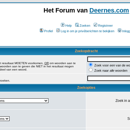
Het Forum van
Deernes.com
Help
Zoeken
Registreer
Profiel
Log in om je privéberichten te bekijken
Inlog
Zoekopdracht
et resultaat MOETEN voorkomen,
OR
om woorden aan te
Zoek voor
een
van de wo
oorden aan te geven die NIET in het resultaat mogen
 deel van een woord.
Zoek naar
alle
woorden
 zoeken.
Zoekopties
Zoek in 
S