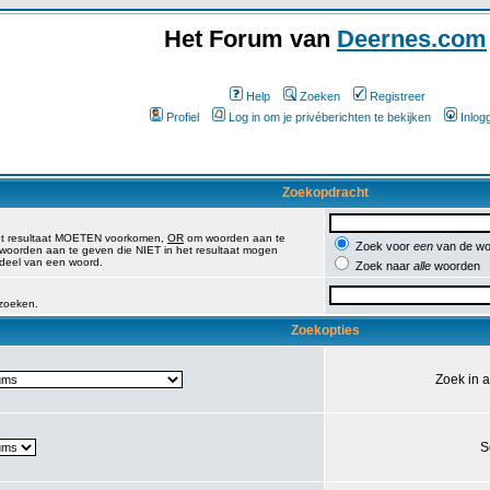
Het Forum van
Deernes.com
Help
Zoeken
Registreer
Profiel
Log in om je privéberichten te bekijken
Inlog
Zoekopdracht
et resultaat MOETEN voorkomen,
OR
om woorden aan te
Zoek voor
een
van de wo
oorden aan te geven die NIET in het resultaat mogen
 deel van een woord.
Zoek naar
alle
woorden
 zoeken.
Zoekopties
Zoek in 
S