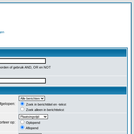
gen
orden of gebruik AND, OR en NOT
afgelopen:
Zoek in berichttitel en -tekst
Zoek alleen in berichttekst
orteer op:
Oplopend
Aflopend