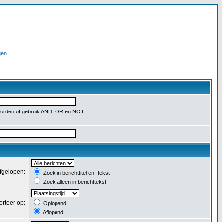
gen
orden of gebruik AND, OR en NOT
afgelopen:
Zoek in berichttitel en -tekst
Zoek alleen in berichttekst
orteer op:
Oplopend
Aflopend