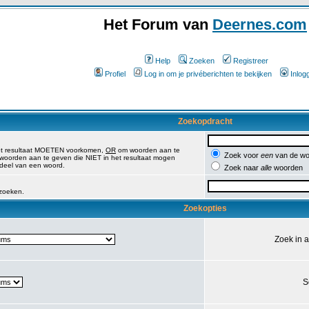
Het Forum van
Deernes.com
Help
Zoeken
Registreer
Profiel
Log in om je privéberichten te bekijken
Inlog
Zoekopdracht
et resultaat MOETEN voorkomen,
OR
om woorden aan te
Zoek voor
een
van de wo
oorden aan te geven die NIET in het resultaat mogen
 deel van een woord.
Zoek naar
alle
woorden
 zoeken.
Zoekopties
Zoek in 
S