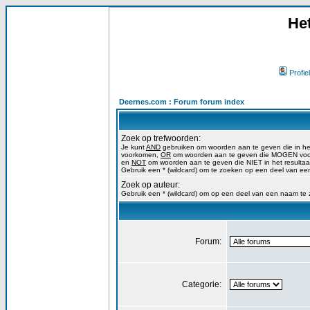
He
Profiel
Deernes.com : Forum forum index
Zoek op trefwoorden:
Je kunt
AND
gebruiken om woorden aan te geven die in h
voorkomen,
OR
om woorden aan te geven die MOGEN voork
en
NOT
om woorden aan te geven die NIET in het resulta
Gebruik een * (wildcard) om te zoeken op een deel van ee
Zoek op auteur:
Gebruik een * (wildcard) om op een deel van een naam te
Forum:
Categorie: