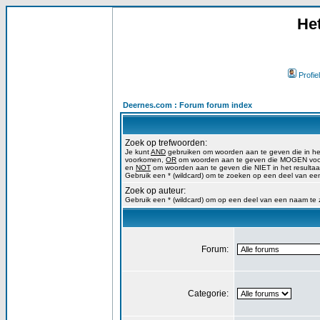
He
Profiel
Deernes.com : Forum forum index
Zoek op trefwoorden:
Je kunt
AND
gebruiken om woorden aan te geven die in h
voorkomen,
OR
om woorden aan te geven die MOGEN voork
en
NOT
om woorden aan te geven die NIET in het resulta
Gebruik een * (wildcard) om te zoeken op een deel van ee
Zoek op auteur:
Gebruik een * (wildcard) om op een deel van een naam te
Forum:
Categorie: