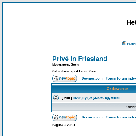
He
Profiel
Privé in Friesland
Moderators: Geen
Gebruikers op dit forum: Geen
Deernes.com : Forum forum inde
Onderwerpen
[ Poll ]
lovenjoy (26 jaar, 60 kg, Blond)
Onder
Deernes.com : Forum forum inde
Pagina
1
van
1