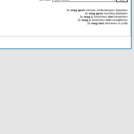
Je
mag geen
nieuwe onderwerpen plaatsen
Je
mag geen
reacties plaatsen
Je
mag
je berichten
niet
bewerken
Je
mag
je berichten
niet
verwijderen
Ja
mag niet
stemmen in polls