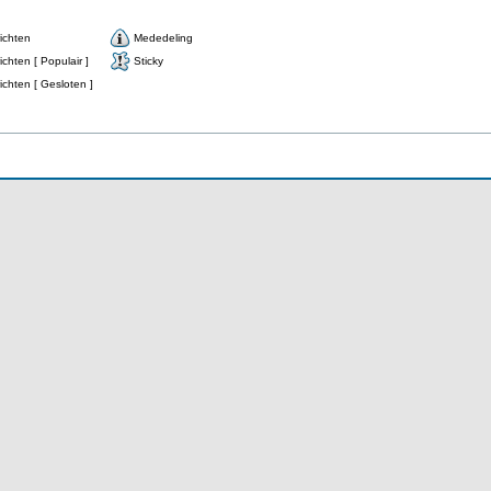
ichten
Mededeling
chten [ Populair ]
Sticky
chten [ Gesloten ]