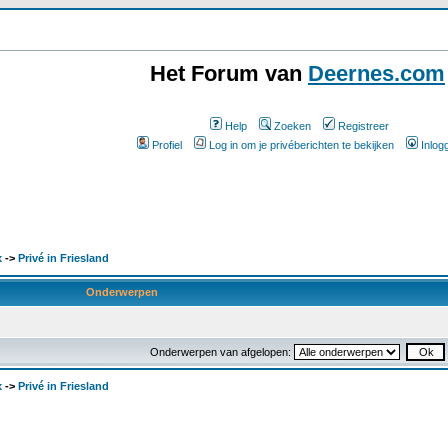
Het Forum van
Deernes.com
Help
Zoeken
Registreer
Profiel
Log in om je privéberichten te bekijken
Inlog
x
->
Privé in Friesland
Onderwerpen
Onderwerpen van afgelopen:
x
->
Privé in Friesland