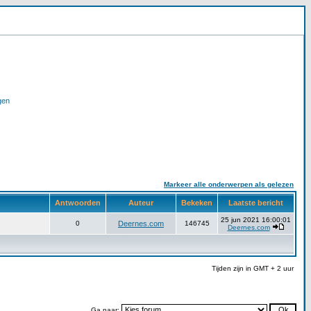
gen
Markeer alle onderwerpen als gelezen
Antwoorden
Auteur
Bekeken
Laatste bericht
25 jun 2021 16:00:01
0
Deernes.com
146745
Deernes.com
Tijden zijn in GMT + 2 uur
Ga naar: