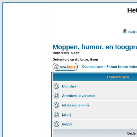
He
Profiel
Moppen, humor, en toogpr
Moderators: Geen
Gebruikers op dit forum: Geen
Deernes.com : Forum forum inde
Onderwerpen
Blondjes
Anoniem adverteren
uit de oude doos
jaja:-)
mopje
Onder