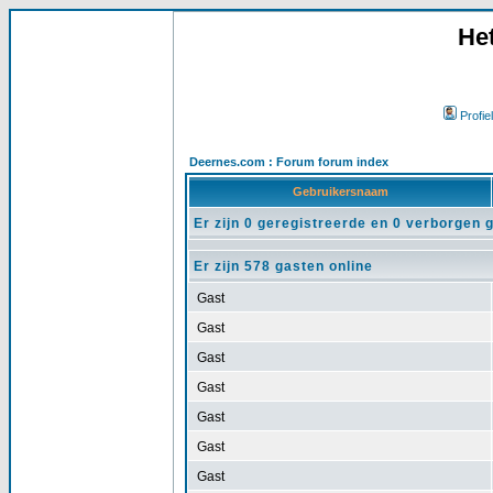
He
Profiel
Deernes.com : Forum forum index
Gebruikersnaam
Er zijn 0 geregistreerde en 0 verborgen 
Er zijn 578 gasten online
Gast
Gast
Gast
Gast
Gast
Gast
Gast