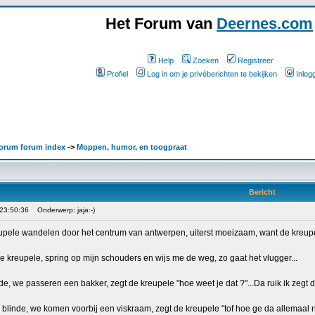
Het Forum van
Deernes.com
Help
Zoeken
Registreer
Profiel
Log in om je privéberichten te bekijken
Inlog
orum forum index
->
Moppen, humor, en toogpraat
Bericht
 23:50:36
Onderwerp: jaja:-)
pele wandelen door het centrum van antwerpen, uiterst moeizaam, want de kreupele
e kreupele, spring op mijn schouders en wijs me de weg, zo gaat het vlugger...
de, we passeren een bakker, zegt de kreupele "hoe weet je dat ?"...Da ruik ik zegt d
 blinde, we komen voorbij een viskraam, zegt de kreupele "tof hoe ge da allemaal rui