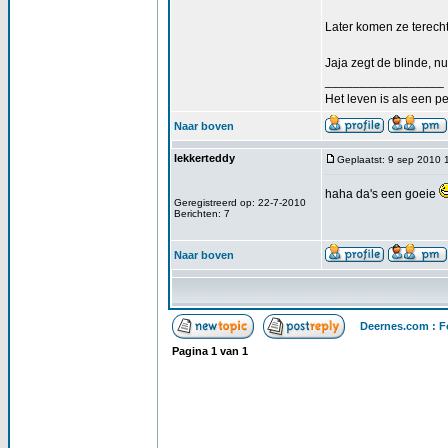
Later komen ze terecht
Jaja zegt de blinde, nu
_________________
Het leven is als een pe
Naar boven
lekkerteddy
Geplaatst: 9 sep 2010 
haha da's een goeie
Geregistreerd op: 22-7-2010
Berichten: 7
Naar boven
Deernes.com : F
Pagina
1
van
1