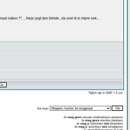
al ruiken ?", ...Neje zegt den blinde...da voel ik in mijne nek...
Tijden zijn in GMT + 2 uur
Ga naar:
Je
mag geen
nieuwe onderwerpen plaatsen
Je
mag geen
reacties plaatsen
Je
mag
je berichten
niet
bewerken
Je
mag
je berichten
niet
verwijderen
Ja
mag niet
stemmen in polls