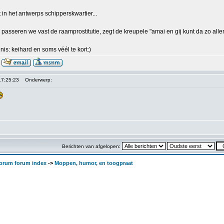
 in het antwerps schipperskwartier...
 passeren we vast de raamprostitutie, zegt de kreupele "amai en gij kunt da zo allema
nis: keihard en soms véél te kort:)
17:25:23
Onderwerp:
Berichten van afgelopen:
orum forum index
->
Moppen, humor, en toogpraat