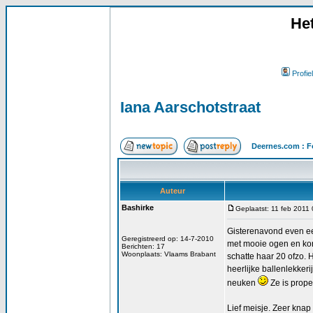
He
Profiel
Iana Aarschotstraat
Deernes.com : F
Auteur
Bashirke
Geplaatst: 11 feb 2011
Gisterenavond even ee
Geregistreerd op: 14-7-2010
met mooie ogen en kor
Berichten: 17
Woonplaats: Vlaams Brabant
schatte haar 20 ofzo.
heerlijke ballenlekkeri
neuken
Ze is prope
Lief meisje. Zeer knap