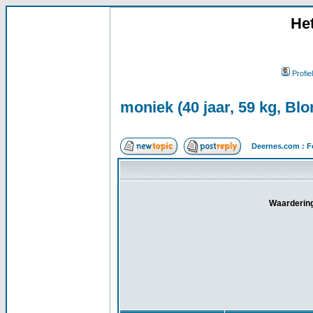
He
Profiel
moniek (40 jaar, 59 kg, Blo
Deernes.com : F
Waardering