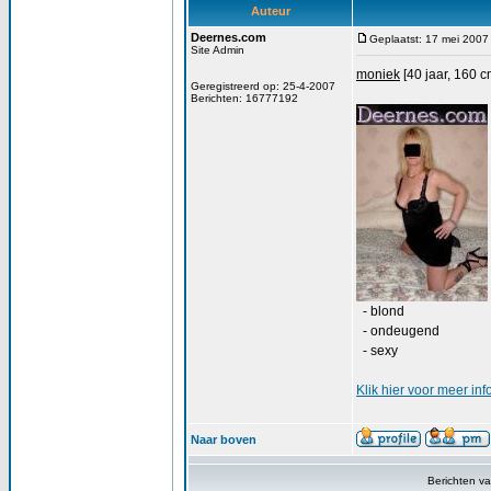
Auteur
Deernes.com
Geplaatst: 17 mei 2007
Site Admin
moniek
[40 jaar, 160 c
Geregistreerd op: 25-4-2007
Berichten: 16777192
- blond
- ondeugend
- sexy
Klik
hier
voor meer inf
Naar boven
Berichten v