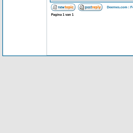
Deernes.com : F
Pagina
1
van
1