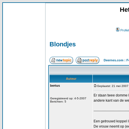
He
Profiel
Blondjes
Deernes.com : F
Auteur
bertus
Geplaatst: 21 mei 2007
Er staan twee domme b
Geregistreerd op: 4-5-2007
andere kant van de weg
Berichten: 5
------------------------------
Een getrouwd koppel li
De vrouw neemt op (een