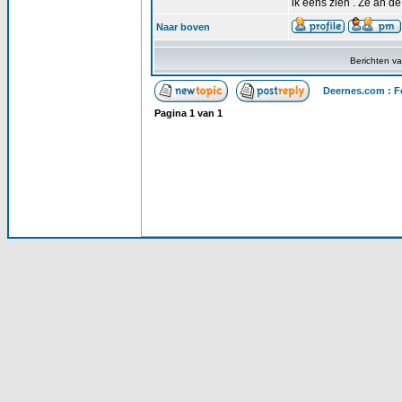
ik eens zien . Ze an de
Naar boven
Berichten v
Deernes.com : F
Pagina
1
van
1