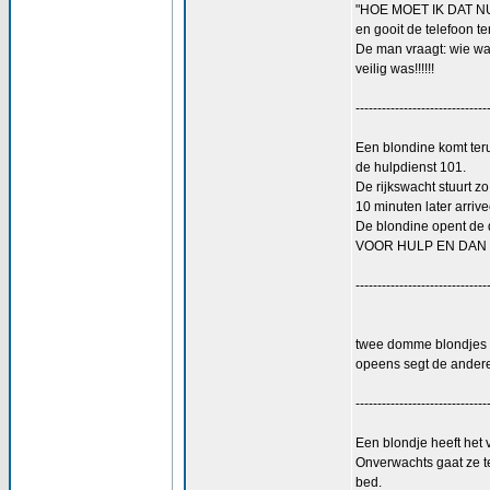
"HOE MOET IK DAT N
en gooit de telefoon te
De man vraagt: wie was
veilig was!!!!!!
------------------------------
Een blondine komt teru
de hulpdienst 101.
De rijkswacht stuurt z
10 minuten later arrive
De blondine opent de 
VOOR HULP EN DAN 
------------------------------
twee domme blondjes g
opeens segt de ander
------------------------------
Een blondje heeft het
Onverwachts gaat ze t
bed.