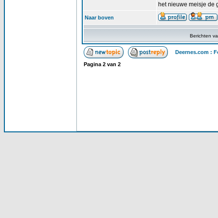
het nieuwe meisje de gr
Naar boven
Berichten v
Deernes.com : F
Pagina
2
van
2