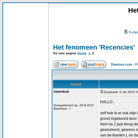
He
Profiel
Het fenomeen 'Recencies'
Ga naar pagina
Vorige
1
,
2
Deernes.com : F
Auteur
hetenbuk
Geplaatst: 6 okt 2015 
HALLO ,
Geregistreerd op: 26-9-2011
Berichten: 7
zelf heb ik er ook mijn
grond ingeboord door o
hem na 2 jaar terug d
geanuleerd, gewoon omd
van de klanten ), en da