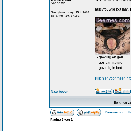
Site Admin
huisvrouwtje
[53 jaar, 
Geregistreerd op: 25-4-2007
Berichten: 16777192
- gewillig en geil
- geil van nature
- gezellig in bed
Klik
hier
voor meer inf
Naar boven
Berichten v
Deernes.com : F
Pagina
1
van
1