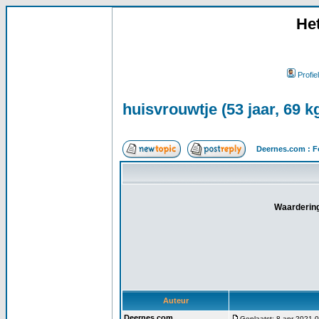
He
Profiel
huisvrouwtje (53 jaar, 69 
Deernes.com : F
Waardering
Auteur
Deernes.com
Geplaatst: 8 apr 2021 