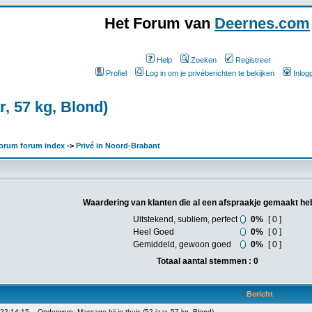
Het Forum van
Deernes.com
Help
Zoeken
Registreer
Profiel
Log in om je privéberichten te bekijken
Inlog
r, 57 kg, Blond)
orum forum index
->
Privé in Noord-Brabant
Waardering van klanten die al een afspraakje gemaakt he
Uitstekend, subliem, perfect
0%
[ 0 ]
Heel Goed
0%
[ 0 ]
Gemiddeld, gewoon goed
0%
[ 0 ]
Totaal aantal stemmen : 0
Bericht
 22:14:15
Onderwerp: Massage bij je thuis (52 jaar, 57 kg, Blond)