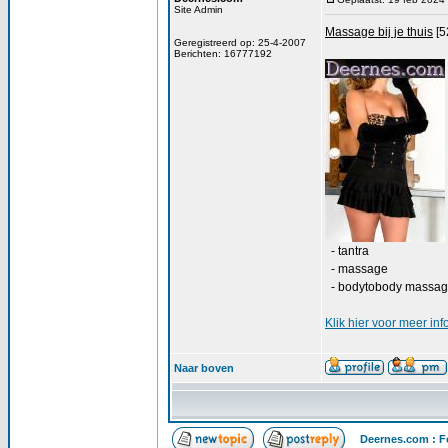
Site Admin
Massage bij je thuis
[5
Geregistreerd op: 25-4-2007
Berichten: 16777192
- tantra
- massage
- bodytobody massa
Klik
hier
voor meer info
Naar boven
Deernes.com : F