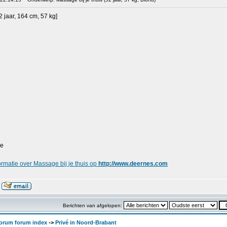
2 jaar, 164 cm, 57 kg]
ge
rmatie over Massage bij je thuis op
http://www.deernes.com
Berichten van afgelopen:
orum forum index
->
Privé in Noord-Brabant