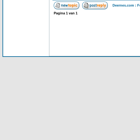
Deernes.com : F
Pagina
1
van
1