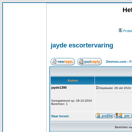
He
Profiel
jayde escortervaring
Deernes.com : F
Auteur
jayde1390
Geplaatst: 28 okt 2024
Geregistreerd op: 28-10-2024
Berichten: 1
Naar boven
Berichten v