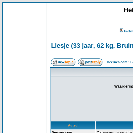
He
Profiel
Liesje (33 jaar, 62 kg, Bruin
Deernes.com : F
Waardering
Auteur
Deernes.com
Geplaatst: 10 apr 2025