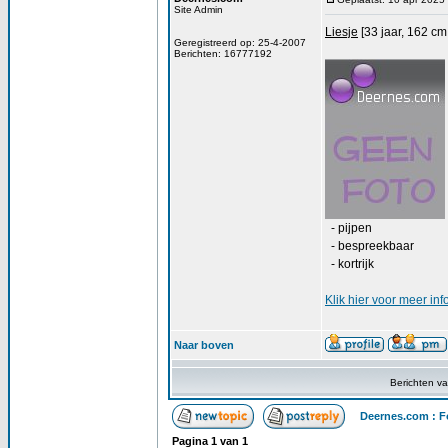
Site Admin
Liesje
[33 jaar, 162 cm
Geregistreerd op: 25-4-2007
Berichten: 16777192
- pijpen
- bespreekbaar
- kortrijk
Klik
hier
voor meer inf
Naar boven
Berichten v
Deernes.com : F
Pagina
1
van
1