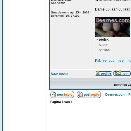
Site Admin
Dame 68 jaar
[68 jaar,
Geregistreerd op: 25-4-2007
Berichten: 16777192
- eerlijk
- sober
- sociaal
Klik
hier
voor meer inf
Naar boven
Berichten v
Deernes.com : F
Pagina
1
van
1