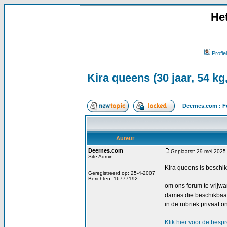
He
Profiel
Kira queens (30 jaar, 54 kg
Deernes.com : F
Auteur
Deernes.com
Geplaatst: 29 mei 2025
Site Admin
Kira queens is beschik
Geregistreerd op: 25-4-2007
Berichten: 16777192
om ons forum te vrijw
dames die beschikbaar
in de rubriek privaat o
Klik
hier
voor de bespre