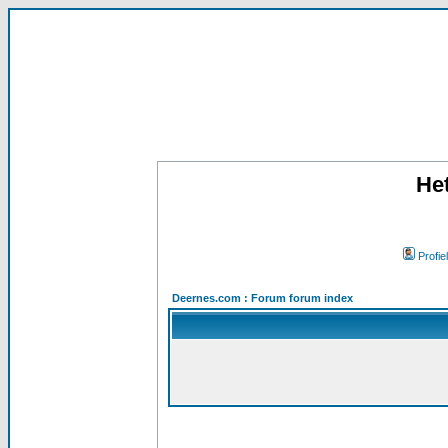
He
Profiel
Deernes.com : Forum forum index