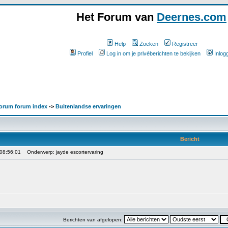
Het Forum van
Deernes.com
Help
Zoeken
Registreer
Profiel
Log in om je privéberichten te bekijken
Inlog
orum forum index
->
Buitenlandse ervaringen
Bericht
 08:56:01
Onderwerp: jayde escortervaring
Berichten van afgelopen: