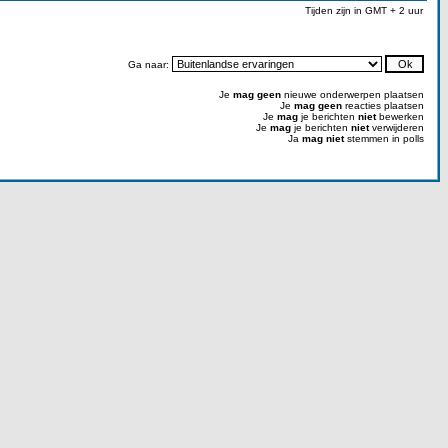
Tijden zijn in GMT + 2 uur
Ga naar:
Je
mag geen
nieuwe onderwerpen plaatsen
Je
mag geen
reacties plaatsen
Je
mag
je berichten
niet
bewerken
Je
mag
je berichten
niet
verwijderen
Ja
mag niet
stemmen in polls