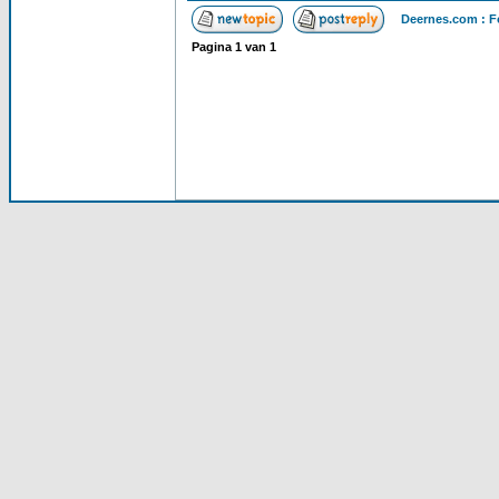
Deernes.com : F
Pagina
1
van
1