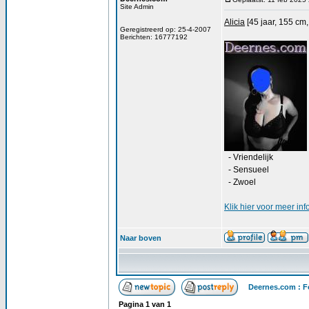
Site Admin
Alicia
[45 jaar, 155 cm,
Geregistreerd op: 25-4-2007
Berichten: 16777192
- Vriendelijk
- Sensueel
- Zwoel
Klik
hier
voor meer info
Naar boven
Deernes.com : F
Pagina
1
van
1