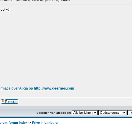
 60 kg]
rmatie over Alicia op
http://www.deernes.com
Berichten van afgelopen:
orum forum index
->
Privé in Limburg