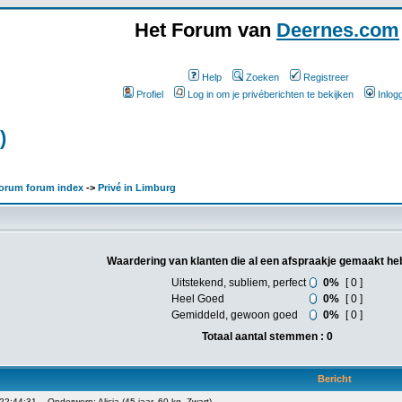
Het Forum van
Deernes.com
Help
Zoeken
Registreer
Profiel
Log in om je privéberichten te bekijken
Inlog
)
orum forum index
->
Privé in Limburg
Waardering van klanten die al een afspraakje gemaakt he
Uitstekend, subliem, perfect
0%
[ 0 ]
Heel Goed
0%
[ 0 ]
Gemiddeld, gewoon goed
0%
[ 0 ]
Totaal aantal stemmen : 0
Bericht
 22:44:31
Onderwerp: Alicia (45 jaar, 60 kg, Zwart)