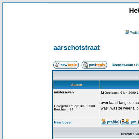
He
Profiel
aarschotstraat
Deernes.com : F
Auteur
misterseven
Geplaatst: 6 jun 2009 
over laatst langs de a
Geregistreerd op: 30-8-2008
was , was ze weer al b
Berichten: 84
Naar boven
Berichten v