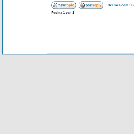
Deernes.com : F
Pagina
1
van
1